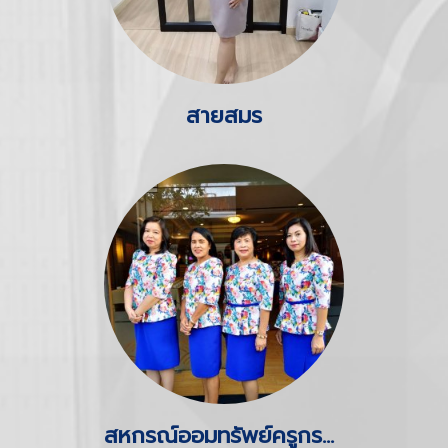
สายสมร
สหกรณ์ออมทรัพย์ครูกรมสามัญศึกษา